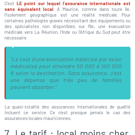
C’est
LE point sur lequel l’assurance internationale est
sans équivalent local
. À Maurice, comme dans toute île,
l’isolement géographique est une réalité médicale. Pour
certaines pathologies graves nécessitant des équipements ou
des spécialistes non disponibles sur l’île, une évacuation
médicale vers La Réunion, l’Inde ou l’Afrique du Sud peut être
nécessaire.
“Le coût d’une évacuation médicale par avion
médicalisé peut atteindre 50 000 à 100 000
€ selon la destination. Sans assurance, c’est
une dépense que très peu de familles
peuvent absorber.”
La quasi-totalité des assurances internationales de qualité
incluent ce service. Ce n’est presque jamais le cas des
assurances locales mauriciennes.
7. Le tarif : local moins cher,