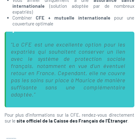
Vous affilier uniquement à une
assurance santé
internationale
(solution adoptée par de nombreux
expatriés)
Combiner
CFE + mutuelle internationale
pour une
couverture optimale
“La CFE est une excellente option pour les
expatriés qui souhaitent conserver un lien
avec le système de protection sociale
français, notamment en vue d’un éventuel
retour en France. Cependant, elle ne couvre
pas les soins sur place à Maurice de manière
suffisante sans une complémentaire
adaptée.”
Pour plus d’informations sur la CFE, rendez-vous directement
sur le
site officiel de la Caisse des Français de l’Étranger
.