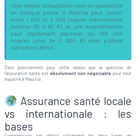
“Une simple consultation chez un spécialiste
en clinique privée à Maurice peut coûter
entre 1 500 et 3 000 roupies mauriciennes
(environ 30 à 65 €), et une hospitalisation
peut rapidement dépasser les 100 000
roupies (plus de 2 000 €) sans plafond
clairement défini.”
C’est précisément pour cette raison que la question de
l’assurance santé est
absolument non négociable
pour tout
expatrié à Maurice.
Assurance santé locale
vs internationale : les
bases
Commençons par définir clairement les deux types de