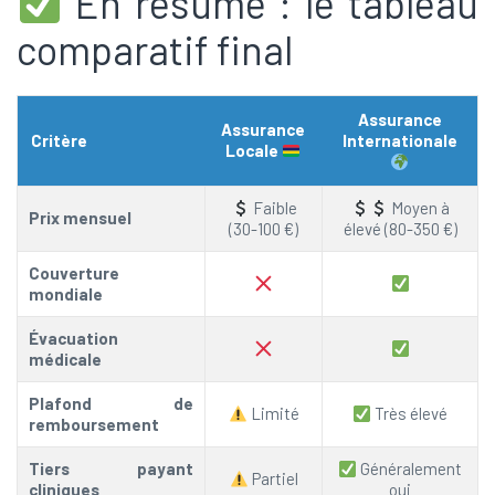
En résumé : le tableau
comparatif final
Assurance
Assurance
Critère
Internationale
Locale
Faible
Moyen à
Prix mensuel
(30-100 €)
élevé (80-350 €)
Couverture
mondiale
Évacuation
médicale
Plafond de
Limité
Très élevé
remboursement
Tiers payant
Généralement
Partiel
cliniques
oui