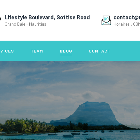
Lifestyle Boulevard, Sottise Road
contact@
Grand Baie - Mauritius
Horaires : 09h
VICES
TEAM
BLOG
CONTACT