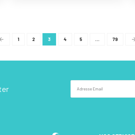
1
2
3
4
5
…
79
ter