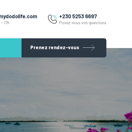
mydodolife.com
+230 5253 6697
 - 17h
Posez-nous vos questions
Prenez rendez-vous