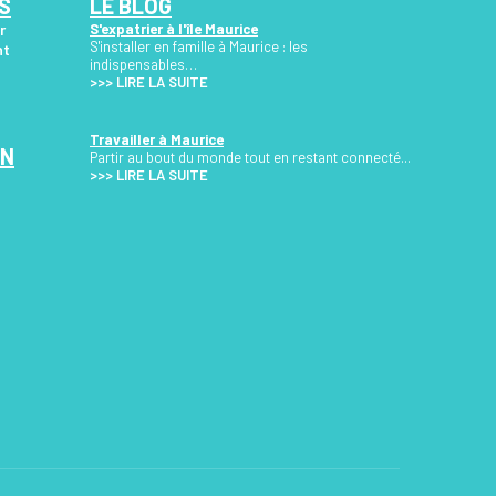
S
LE BLOG
r
S'expatrier à l'île Maurice
S'installer en famille à Maurice : les
nt
indispensables…
>>>
LIRE LA SUITE
Travailler à Maurice
ON
Partir au bout du monde tout en restant connecté...
>>> LIRE LA SUITE