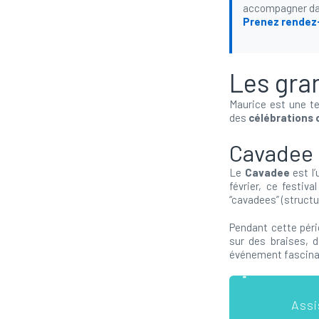
accompagner dan
Prenez rendez
Les gran
Maurice est une te
des
célébrations 
Cavadee 
Le
Cavadee
est l
février, ce festiv
“cavadees” (structu
Pendant cette pério
sur des braises, d
événement fascinan
Ass