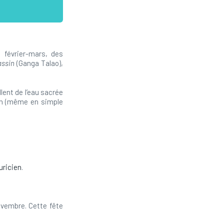
 février-mars, des
assin
(Ganga Talao),
lent de l’eau sacrée
ion (même en simple
uricien
.
vembre. Cette fête