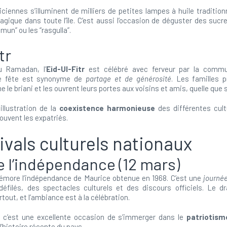
ennes s’illuminent de milliers de petites lampes à huile traditionn
ique dans toute l’île. C’est aussi l’occasion de déguster des sucrer
mun” ou les “rasgulla”.
tr
u Ramadan, l’
Eid-Ul-Fitr
est célébré avec ferveur par la com
te fête est synonyme de
partage et de générosité
. Les familles 
le briani et les ouvrent leurs portes aux voisins et amis, quelle que so
illustration de la
coexistence harmonieuse
des différentes cult
ouvent les expatriés.
ivals culturels nationaux
e l’indépendance (12 mars)
ore l’indépendance de Maurice obtenue en 1968. C’est une
journée
filés, des spectacles culturels et des discours officiels. Le dr
tout, et l’ambiance est à la célébration.
, c’est une excellente occasion de s’immerger dans le
patriotism
histoire récente du pays.