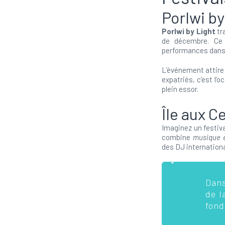
Porlwi by
Porlwi by Light
tr
de décembre. Ce f
performances dans l
L’événement attir
expatriés, c’est l’
plein essor.
Île aux C
Imaginez un festiva
combine
musique é
des DJ internationa
Dans
de l
fond