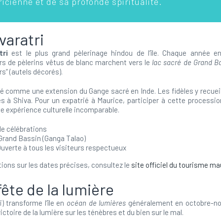
icienne et de sa profonde spiritualité.
varatri
tri
est le plus grand pèlerinage hindou de l’île. Chaque année en
ers de pèlerins vêtus de blanc marchent vers le
lac sacré de Grand B
s” (autels décorés).
é comme une extension du Gange sacré en Inde. Les fidèles y recueil
es à Shiva. Pour un expatrié à Maurice, participer à cette process
e expérience culturelle incomparable.
de célébrations
 Grand Bassin (Ganga Talao)
Ouverte à tous les visiteurs respectueux
tions sur les dates précises, consultez le
site officiel du tourisme ma
 fête de la lumière
) transforme l’île en
océan de lumières
généralement en octobre-no
ictoire de la lumière sur les ténèbres et du bien sur le mal.