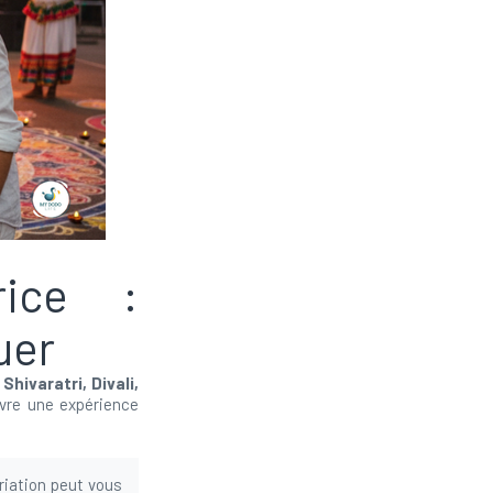
rice :
uer
hivaratri, Divali,
vre une expérience
riation peut vous