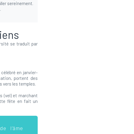
ller sereinement.
.
ciens
sité se traduit par
 célébré en janvier-
cation, portent des
s vers les temples.
es (vel) et marchant
te fête en fait un
de l’âme