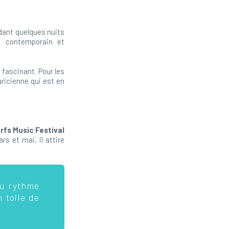
ant quelques nuits
rt contemporain et
l fascinant. Pour les
uricienne qui est en
erfs Music Festival
s et mai, il attire
au rythme
 toile de