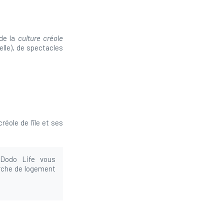
 de la
culture créole
elle), de spectacles
éole de l’île et ses
odo Life vous
erche de logement