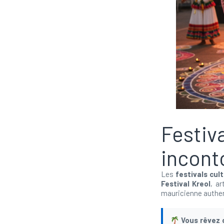
Festi
incont
Les
festivals cult
Festival Kreol
, a
mauricienne authen
Vous rêvez d