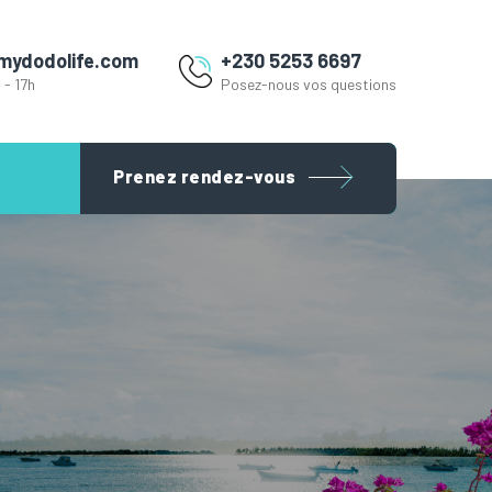
mydodolife.com
+230 5253 6697
 - 17h
Posez-nous vos questions
Prenez rendez-vous