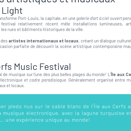
 Light
ansforme Port-Louis, la capitale, en une
galerie d’art à ciel ouvert
pend
estival relativement récent mêle installations lumineuses, a
es rues et bâtiments historiques de la ville.
e des
artistes internationaux et locaux
, créant un dialogue culture
occasion parfaite de découvrir la scène artistique contemporaine ma
erfs Music Festival
l de musique sur l’une des plus belles plages du monde! L’
Île aux C
lectronique et cadre paradisiaque
. Généralement organisé entre mar
ux et locaux.
er pieds nus sur le sable blanc de l’Île aux Cerfs 
a musique électronique, avec la lagune turquoise en
… une expérience unique au monde!