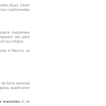
elles (diya), créant
ies traditionnelles
munauté musulmane
préparent des plats
it leur religion.
ures à Maurice, un
 de fierté nationale
apeau quadricolore
e mauricien
et de