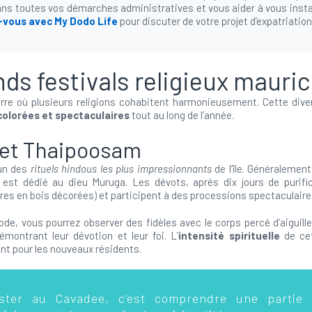
s toutes vos démarches administratives et vous aider à vous insta
-vous avec My Dodo Life
pour discuter de votre projet d’expatriation
ds festivals religieux mauri
rre où plusieurs religions cohabitent harmonieusement. Cette diver
colorées et spectaculaires
tout au long de l’année.
et Thaipoosam
’un des
rituels hindous les plus impressionnants
de l’île. Généralement
al est dédié au dieu Muruga. Les dévots, après dix jours de purifi
res en bois décorées) et participent à des processions spectaculaire
de, vous pourrez observer des fidèles avec le corps percé d’aiguill
émontrant leur dévotion et leur foi. L’
intensité spirituelle
de cet
t pour les nouveaux résidents.
ister au Cavadee, c’est comprendre une partie 