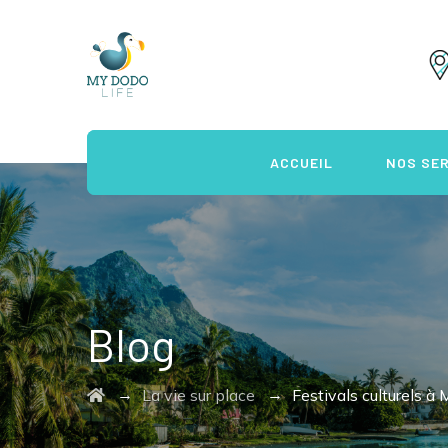
ACCUEIL
NOS SE
Blog
→
→
La vie sur place
Festivals culturels à