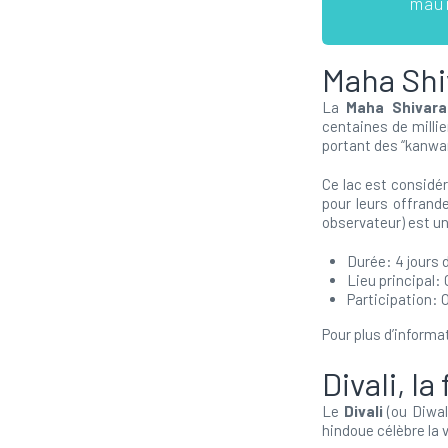
maur
Maha Shi
La
Maha Shivara
centaines de milli
portant des “kanwar
Ce lac est considér
pour leurs offrand
observateur) est un
Durée: 4 jours 
Lieu principal:
Participation: 
Pour plus d’informa
Divali, la
Le
Divali
(ou Diwali
hindoue célèbre la v