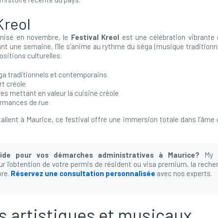
Kreol
nisé en novembre, le
Festival Kreol
est une célébration vibrante
ant une semaine, l’île s’anime au rythme du séga (musique traditionn
ositions culturelles.
ga traditionnels et contemporains
rt créole
res mettant en valeur la cuisine créole
ormances de rue
tallent à Maurice, ce festival offre une immersion totale dans l’âme cr
.
aide pour vos démarches administratives à Maurice?
My D
 l’obtention de votre permis de résident ou visa premium, la rech
ore.
Réservez une consultation personnalisée
avec nos experts.
ls artistiques et musicaux