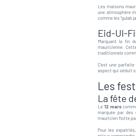
Les maisons maurici
une atmosphère mag
comme les “gulab ja
Eid-Ul-Fi
Marquant la fin d
mauricienne. Cet
traditionnels comme 
C’est une parfaite 
aspect qui séduit s
Les fest
La fête d
Le
12 mars
commém
marquée par des dé
mauricien flotte par
Pour les expatriés
mieux comprendre l’