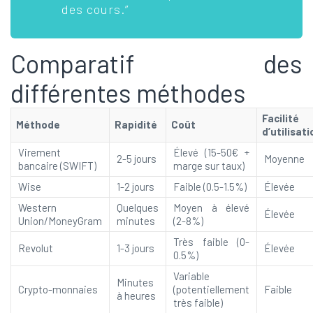
des cours.”
Comparatif des
différentes méthodes
Facilité
Méthode
Rapidité
Coût
d’utilisati
Virement
Élevé (15-50€ +
2-5 jours
Moyenne
bancaire (SWIFT)
marge sur taux)
Wise
1-2 jours
Faible (0.5-1.5%)
Élevée
Western
Quelques
Moyen à élevé
Élevée
Union/MoneyGram
minutes
(2-8%)
Très faible (0-
Revolut
1-3 jours
Élevée
0.5%)
Variable
Minutes
Crypto-monnaies
(potentiellement
Faible
à heures
très faible)