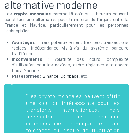
alternative moderne
Les
crypto-monnaies
comme Bitcoin ou Ethereum peuvent
constituer une alternative pour transférer de l’argent entre la
France et Maurice, particulièrement pour les personnes
technophiles.
Avantages :
Frais potentiellement très bas, transactions
rapides, indépendance vis-à-vis du système bancaire
traditionnel
Inconvénients :
Volatilité des cours, complexité
d’utilisation pour les novices, cadre réglementaire encore
flou à Maurice
Plateformes :
Binance
,
Coinbase
, etc.
“Les crypto-monnaies peuvent offrir
une solution intéressante pour les
transferts internationaux, mais
nécessitent une certaine
connaissance technique et une
tolérance au risque de fluctuation