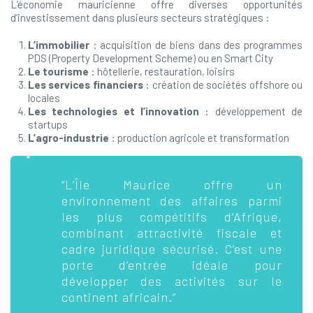
L’économie mauricienne offre diverses opportunités
d’investissement dans plusieurs secteurs stratégiques :
L’immobilier
: acquisition de biens dans des programmes
PDS (Property Development Scheme) ou en Smart City
Le tourisme
: hôtellerie, restauration, loisirs
Les services financiers
: création de sociétés offshore ou
locales
Les technologies et l’innovation
: développement de
startups
L’agro-industrie
: production agricole et transformation
“L’Île Maurice offre un
environnement des affaires parmi
les plus compétitifs d’Afrique,
combinant attractivité fiscale et
cadre juridique sécurisé. C’est une
porte d’entrée idéale pour
développer des activités sur le
continent africain.”