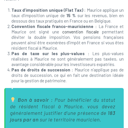
Taux d’imposition unique (Flat Tax)
: Maurice applique un
taux d’imposition unique de
15 %
sur les revenus, bien en
dessous des taux pratiqués en France ou en Belgique.
Convention fiscale franco-mauricienne
: La France et
Maurice ont signé une
convention fiscale
permettant
d’éviter la double imposition. Vos pensions françaises
peuvent ainsi être exonérées d’impôt en France si vous êtes
résident fiscal à Maurice.
Pas de taxe sur les plus-values
: Les plus-values
réalisées à Maurice ne sont généralement pas taxées, un
avantage considérable pour les investisseurs expatriés.
Pas de droits de succession
: Maurice n’applique pas de
droits de succession, ce qui en fait une destination idéale
pour la gestion de patrimoine.
Bon à savoir :
Pour bénéficier du statut
de résident fiscal à Maurice, vous devez
généralement justifier d’une présence de
183
jours par an
sur le territoire mauricien.