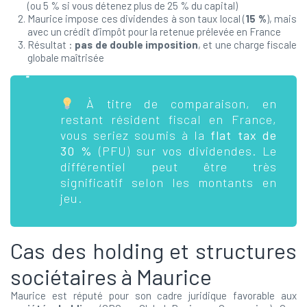
(ou 5 % si vous détenez plus de 25 % du capital)
Maurice impose ces dividendes à son taux local (
15 %
), mais
avec un crédit d’impôt pour la retenue prélevée en France
Résultat :
pas de double imposition
, et une charge fiscale
globale maîtrisée
À titre de comparaison, en
restant résident fiscal en France,
vous seriez soumis à la
flat tax de
30 %
(PFU) sur vos dividendes. Le
différentiel peut être très
significatif selon les montants en
jeu.
Cas des holding et structures
sociétaires à Maurice
Maurice est réputé pour son cadre juridique favorable aux