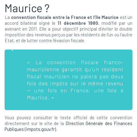
Maurice ?
La
convention fiscale entre la France et l’île Maurice
est un
accord bilatéral signé le
11 décembre 1980
, modifié par un
avenant en 2011. Elle a pour objectif principal d’
éviter la double
imposition
des revenus perçus par les résidents de l’un ou l’autre
État, et de lutter contre l’évasion fiscale.
« La convention fiscale franco-
mauricienne garantit qu’un résident
fiscal mauricien ne paiera pas deux
fois des impôts sur le même revenu
— une fois en France, une fois à
Maurice. »
Vous pouvez consulter le texte officiel de cette convention
directement sur le site de la
Direction Générale des Finances
Publiques (impots.gouv.fr)
.