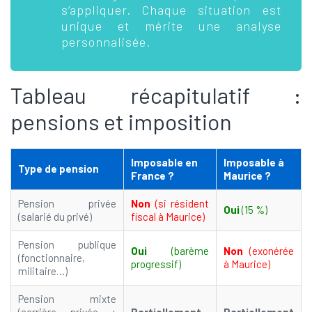
s’appliquer. Chaque situation est
unique et mérite une analyse
personnalisée.
Tableau récapitulatif :
pensions et imposition
Imposable en
Imposable à
Type de pension
France ?
Maurice ?
Pension privée
Non
(si résident
Oui
(15 %)
(salarié du privé)
fiscal à Maurice)
Pension publique
Oui
(barème
Non
(exonérée
(fonctionnaire,
progressif)
à Maurice)
militaire…)
Pension mixte