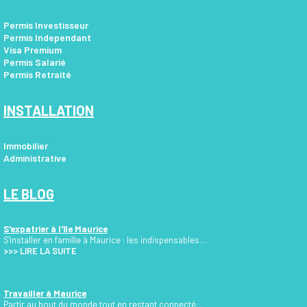
Permis Investisseur
Permis Independant
Visa Premium
Permis Salarié
Permis Retraité
INSTALLATION
Immobilier
Administrative
LE BLOG
S'expatrier à l'île Maurice
S'installer en famille à Maurice : les indispensables…
>>>
LIRE LA SUITE
Travailler à Maurice
Partir au bout du monde tout en restant connecté...