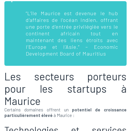
“L’île Maurice est devenue le hub
d’affaires de l’océan Indien, offrant
une porte d’entrée privilégiée vers le
continent africain tout en
maintenant des liens étroits avec
l’Europe et l’Asie.” – Economic
Development Board of Mauritius
Les secteurs porteurs
pour les startups à
Maurice
Certains domaines offrent un
potentiel de croissance
particulièrement élevé
à Maurice :
Technologies et services