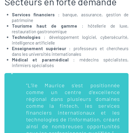
Secteurs en forte demande
Services financiers
: banque, assurance, gestion de
patrimoine
Tourisme haut de gamme
: hôtellerie de luxe,
restauration gastronomique
Technologies
: développement logiciel, cybersécurité,
intelligence artificielle
Enseignement supérieur
: professeurs et chercheurs
dans les universités internationales
Médical et paramédical
: médecins spécialistes,
infirmiers spécialisés
“L’île Maurice s’est positionnée
comme un centre d’excellence
régional dans plusieurs domaines
comme la fintech, les services
financiers internationaux et les
technologies de l’information, créant
ainsi de nombreuses opportunités
pour les professionnels qualifiés.”