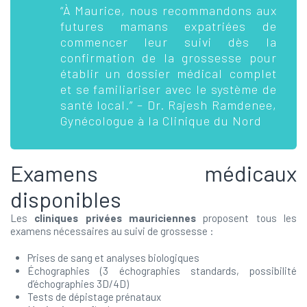
“À Maurice, nous recommandons aux
futures mamans expatriées de
commencer leur suivi dès la
confirmation de la grossesse pour
établir un dossier médical complet
et se familiariser avec le système de
santé local.” – Dr. Rajesh Ramdenee,
Gynécologue à la Clinique du Nord
Examens médicaux
disponibles
Les
cliniques privées mauriciennes
proposent tous les
examens nécessaires au suivi de grossesse :
Prises de sang et analyses biologiques
Échographies (3 échographies standards, possibilité
d’échographies 3D/4D)
Tests de dépistage prénataux