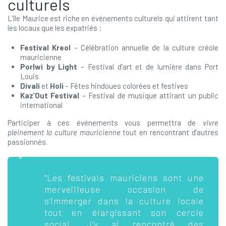
culturels
L’île Maurice est riche en événements culturels qui attirent tant
les locaux que les expatriés :
Festival Kreol
– Célébration annuelle de la culture créole
mauricienne
Porlwi by Light
– Festival d’art et de lumière dans Port
Louis
Divali
et
Holi
– Fêtes hindoues colorées et festives
Kaz’Out Festival
– Festival de musique attirant un public
international
Participer à ces événements vous permettra de
vivre
pleinement la culture mauricienne
tout en rencontrant d’autres
passionnés.
“Les festivals mauriciens sont une
merveilleuse occasion de
s’immerger dans la culture locale
tout en élargissant son cercle
social. J’y ai rencontré des