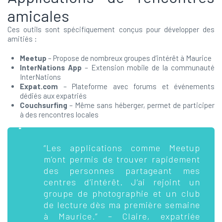
amicales
Ces outils sont spécifiquement conçus pour développer des
amitiés :
Meetup
– Propose de nombreux groupes d’intérêt à Maurice
InterNations App
– Extension mobile de la communauté
InterNations
Expat.com
– Plateforme avec forums et événements
dédiés aux expatriés
Couchsurfing
– Même sans héberger, permet de participer
à des rencontres locales
“Les applications comme Meetup
m’ont permis de trouver rapidement
des personnes partageant mes
centres d’intérêt. J’ai rejoint un
groupe de photographie et un club
de lecture dès ma première semaine
à Maurice.” – Claire, expatriée