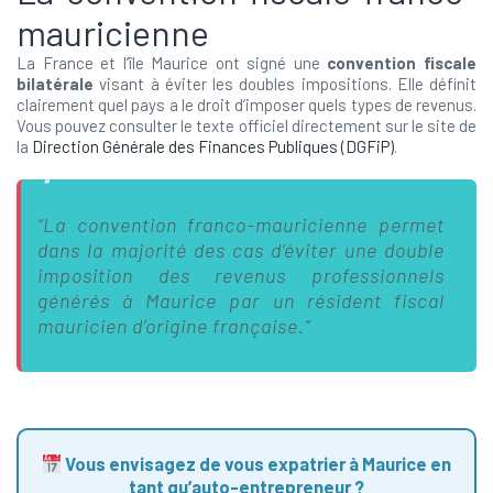
mauricienne
La France et l’île Maurice ont signé une
convention fiscale
bilatérale
visant à éviter les doubles impositions. Elle définit
clairement quel pays a le droit d’imposer quels types de revenus.
Vous pouvez consulter le texte officiel directement sur le site de
la
Direction Générale des Finances Publiques (DGFiP)
.
“La convention franco-mauricienne permet
dans la majorité des cas d’éviter une double
imposition des revenus professionnels
générés à Maurice par un résident fiscal
mauricien d’origine française.”
Vous envisagez de vous expatrier à Maurice en
tant qu’auto-entrepreneur ?