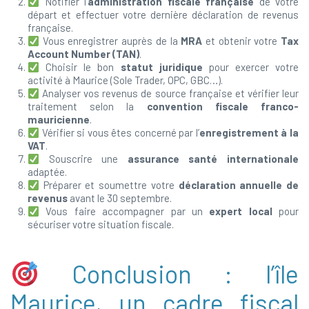
Notifier l’
administration fiscale française
de votre
départ et effectuer votre dernière déclaration de revenus
française.
Vous enregistrer auprès de la
MRA
et obtenir votre
Tax
Account Number (TAN)
.
Choisir le bon
statut juridique
pour exercer votre
activité à Maurice (Sole Trader, OPC, GBC…).
Analyser vos revenus de source française et vérifier leur
traitement selon la
convention fiscale franco-
mauricienne
.
Vérifier si vous êtes concerné par l’
enregistrement à la
VAT
.
Souscrire une
assurance santé internationale
adaptée.
Préparer et soumettre votre
déclaration annuelle de
revenus
avant le 30 septembre.
Vous faire accompagner par un
expert local
pour
sécuriser votre situation fiscale.
Conclusion : l’île
Maurice, un cadre fiscal