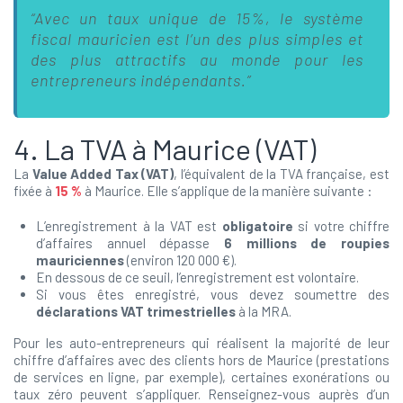
“Avec un taux unique de 15%, le système
fiscal mauricien est l’un des plus simples et
des plus attractifs au monde pour les
entrepreneurs indépendants.”
4. La TVA à Maurice (VAT)
La
Value Added Tax (VAT)
, l’équivalent de la TVA française, est
fixée à
15 %
à Maurice. Elle s’applique de la manière suivante :
L’enregistrement à la VAT est
obligatoire
si votre chiffre
d’affaires annuel dépasse
6 millions de roupies
mauriciennes
(environ 120 000 €).
En dessous de ce seuil, l’enregistrement est volontaire.
Si vous êtes enregistré, vous devez soumettre des
déclarations VAT trimestrielles
à la MRA.
Pour les auto-entrepreneurs qui réalisent la majorité de leur
chiffre d’affaires avec des clients hors de Maurice (prestations
de services en ligne, par exemple), certaines exonérations ou
taux zéro peuvent s’appliquer. Renseignez-vous auprès d’un