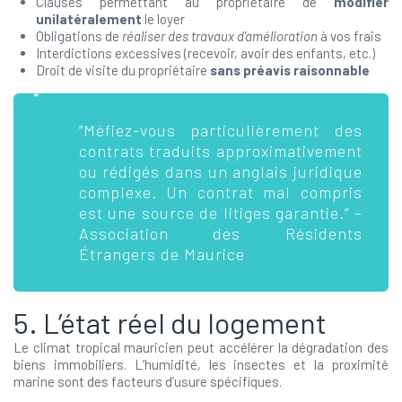
Clauses permettant au propriétaire de
modifier
unilatéralement
le loyer
Obligations de
réaliser des travaux d’amélioration
à vos frais
Interdictions excessives (recevoir, avoir des enfants, etc.)
Droit de visite du propriétaire
sans préavis raisonnable
“Méfiez-vous particulièrement des
contrats traduits approximativement
ou rédigés dans un anglais juridique
complexe. Un contrat mal compris
est une source de litiges garantie.” –
Association des Résidents
Étrangers de Maurice
5. L’état réel du logement
Le climat tropical mauricien peut accélérer la dégradation des
biens immobiliers. L’humidité, les insectes et la proximité
marine sont des facteurs d’usure spécifiques.