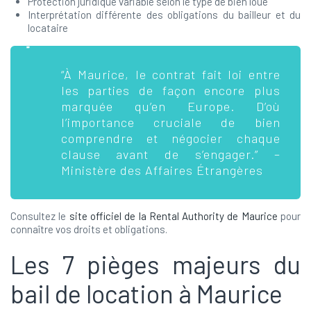
Protection juridique variable selon le type de bien loué
Interprétation différente des obligations du bailleur et du
locataire
“À Maurice, le contrat fait loi entre
les parties de façon encore plus
marquée qu’en Europe. D’où
l’importance cruciale de bien
comprendre et négocier chaque
clause avant de s’engager.” –
Ministère des Affaires Étrangères
Consultez le
site officiel de la Rental Authority de Maurice
pour
connaître vos droits et obligations.
Les 7 pièges majeurs du
bail de location à Maurice