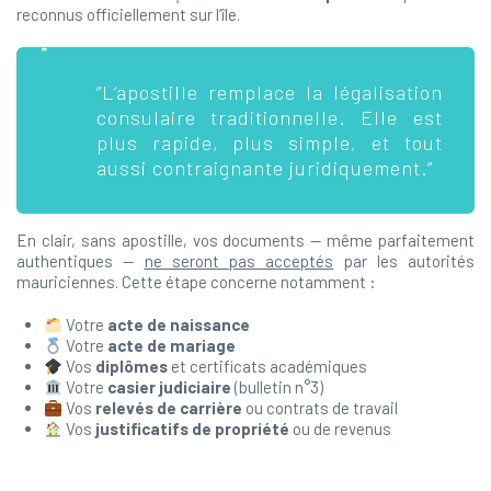
reconnus officiellement sur l’île.
“L’apostille remplace la légalisation
consulaire traditionnelle. Elle est
plus rapide, plus simple, et tout
aussi contraignante juridiquement.”
En clair, sans apostille, vos documents — même parfaitement
authentiques —
ne seront pas acceptés
par les autorités
mauriciennes. Cette étape concerne notamment :
Votre
acte de naissance
Votre
acte de mariage
Vos
diplômes
et certificats académiques
Votre
casier judiciaire
(bulletin n°3)
Vos
relevés de carrière
ou contrats de travail
Vos
justificatifs de propriété
ou de revenus