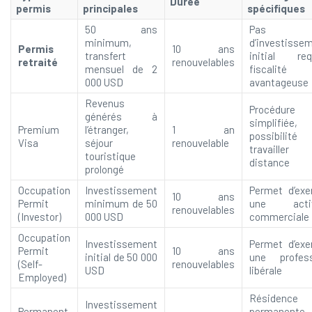
Durée
permis
principales
spécifiques
50 ans
Pas
minimum,
d’investisse
Permis
10 ans
transfert
initial req
retraité
renouvelables
mensuel de 2
fiscalité
000 USD
avantageuse
Revenus
Procédure
générés à
simplifiée,
Premium
l’étranger,
1 an
possibilité
Visa
séjour
renouvelable
travaille
touristique
distance
prolongé
Occupation
Investissement
Permet d’exe
10 ans
Permit
minimum de 50
une activ
renouvelables
(Investor)
000 USD
commerciale
Occupation
Investissement
Permet d’exe
Permit
10 ans
initial de 50 000
une profess
(Self-
renouvelables
USD
libérale
Employed)
Résidence
Investissement
Permanent
permanente,