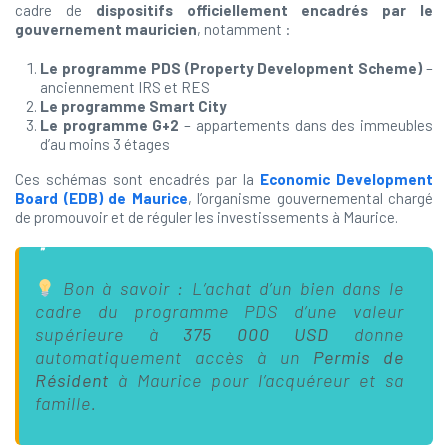
cadre de
dispositifs officiellement encadrés par le
gouvernement mauricien
, notamment :
Le programme PDS (Property Development Scheme)
–
anciennement IRS et RES
Le programme Smart City
Le programme G+2
– appartements dans des immeubles
d’au moins 3 étages
Ces schémas sont encadrés par la
Economic Development
Board (EDB) de Maurice
, l’organisme gouvernemental chargé
de promouvoir et de réguler les investissements à Maurice.
Bon à savoir : L’achat d’un bien dans le
cadre du programme PDS d’une valeur
supérieure à
375 000 USD
donne
automatiquement accès à un
Permis de
Résident
à Maurice pour l’acquéreur et sa
famille.