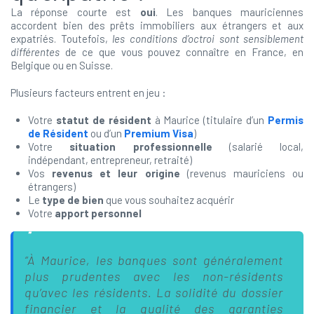
La réponse courte est
oui
. Les banques mauriciennes
accordent bien des prêts immobiliers aux étrangers et aux
expatriés. Toutefois,
les conditions d’octroi sont sensiblement
différentes
de ce que vous pouvez connaître en France, en
Belgique ou en Suisse.
Plusieurs facteurs entrent en jeu :
Votre
statut de résident
à Maurice (titulaire d’un
Permis
de Résident
ou d’un
Premium Visa
)
Votre
situation professionnelle
(salarié local,
indépendant, entrepreneur, retraité)
Vos
revenus et leur origine
(revenus mauriciens ou
étrangers)
Le
type de bien
que vous souhaitez acquérir
Votre
apport personnel
“À Maurice, les banques sont généralement
plus prudentes avec les non-résidents
qu’avec les résidents. La solidité du dossier
financier et la qualité des garanties