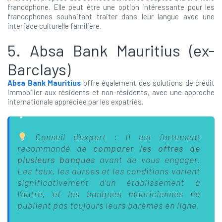
francophone. Elle peut être une option intéressante pour les
francophones souhaitant traiter dans leur langue avec une
interface culturelle familière.
5. Absa Bank Mauritius (ex-
Barclays)
Absa Bank Mauritius
offre également des solutions de crédit
immobilier aux résidents et non-résidents, avec une approche
internationale appréciée par les expatriés.
Conseil d’expert : Il est fortement
recommandé de
comparer les offres de
plusieurs banques
avant de vous engager.
Les taux, les durées et les conditions varient
significativement d’un établissement à
l’autre, et les banques mauriciennes ne
publient pas toujours leurs barèmes en ligne.