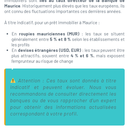
immobiliers sont
liés au taux directeur de la Banque de
Maurice
. Historiquement plus élevés que les taux européens, ils
ont connu des fluctuations importantes ces dernières années.
À titre indicatif, pour un prêt immobilier à Maurice :
En
roupies mauriciennes (MUR)
: les taux se situent
généralement entre
5 % et 8 %
selon les établissements et
les profils
En
devises étrangères (USD, EUR)
: les taux peuvent être
plus attractifs, souvent entre
4 % et 6 %
, mais exposent
l’emprunteur au risque de change
Attention : Ces taux sont donnés à titre
indicatif et peuvent évoluer. Nous vous
recommandons de consulter directement les
banques ou de vous rapprocher d’un expert
pour obtenir des informations actualisées
correspondant à votre profil.