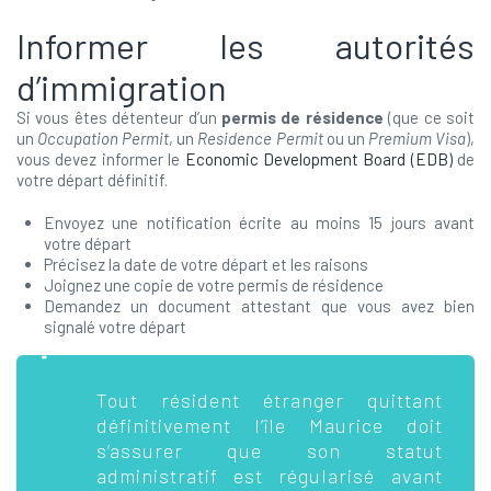
Informer les autorités
d’immigration
Si vous êtes détenteur d’un
permis de résidence
(que ce soit
un
Occupation Permit
, un
Residence Permit
ou un
Premium Visa
),
vous devez informer le
Economic Development Board (EDB)
de
votre départ définitif.
Envoyez une notification écrite au moins 15 jours avant
votre départ
Précisez la date de votre départ et les raisons
Joignez une copie de votre permis de résidence
Demandez un document attestant que vous avez bien
signalé votre départ
Tout résident étranger quittant
définitivement l’île Maurice doit
s’assurer que son statut
administratif est régularisé avant