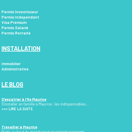
Permis Investisseur
Permis Independant
Visa Premium
Permis Salarié
Permis Retraité
INSTALLATION
Immobilier
Administrative
LE BLOG
S'expatrier à l'île Maurice
S'installer en famille à Maurice : les indispensables…
>>>
LIRE LA SUITE
Travailler à Maurice
Partir au bout du monde tout en restant connecté...