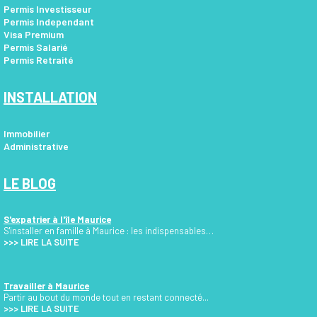
Permis Investisseur
Permis Independant
Visa Premium
Permis Salarié
Permis Retraité
INSTALLATION
Immobilier
Administrative
LE BLOG
S'expatrier à l'île Maurice
S'installer en famille à Maurice : les indispensables…
>>>
LIRE LA SUITE
Travailler à Maurice
Partir au bout du monde tout en restant connecté...
>>> LIRE LA SUITE