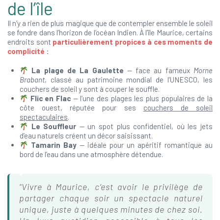
de l’île
Il n’y a rien de plus magique que de contempler ensemble le soleil
se fondre dans l’horizon de l’océan Indien. À l’île Maurice, certains
endroits sont
particulièrement propices à ces moments de
complicité
:
La plage de La Gaulette
— face au fameux
Morne
Brabant
, classé au patrimoine mondial de l’UNESCO, les
couchers de soleil y sont à couper le souffle.
Flic en Flac
— l’une des plages les plus populaires de la
côte ouest, réputée pour ses
couchers de soleil
spectaculaires
.
Le Souffleur
— un spot plus confidentiel, où les jets
d’eau naturels créent un décor saisissant.
Tamarin Bay
— idéale pour un apéritif romantique au
bord de l’eau dans une atmosphère détendue.
“Vivre à Maurice, c’est avoir le privilège de
partager chaque soir un spectacle naturel
unique, juste à quelques minutes de chez soi.