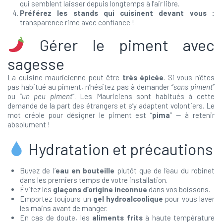
qui semblent laisser depuis longtemps à l’air libre.
Préférez les stands qui cuisinent devant vous :
transparence rime avec confiance !
Gérer le piment avec
sagesse
La cuisine mauricienne peut être
très épicée
. Si vous n’êtes
pas habitué au piment, n’hésitez pas à demander “
sans piment
”
ou “
un peu piment
“. Les Mauriciens sont habitués à cette
demande de la part des étrangers et s’y adaptent volontiers. Le
mot créole pour désigner le piment est “
pima
” — à retenir
absolument !
Hydratation et précautions
Buvez de l’
eau en bouteille
plutôt que de l’eau du robinet
dans les premiers temps de votre installation.
Évitez les
glaçons d’origine inconnue
dans vos boissons.
Emportez toujours un
gel hydroalcoolique
pour vous laver
les mains avant de manger.
En cas de doute, les
aliments frits
à haute température