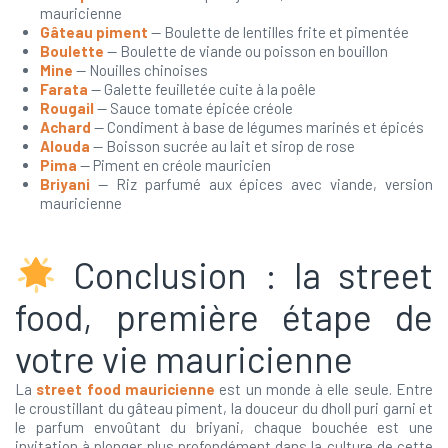
mauricienne
Gâteau piment
— Boulette de lentilles frite et pimentée
Boulette
— Boulette de viande ou poisson en bouillon
Mine
— Nouilles chinoises
Farata
— Galette feuilletée cuite à la poêle
Rougail
— Sauce tomate épicée créole
Achard
— Condiment à base de légumes marinés et épicés
Alouda
— Boisson sucrée au lait et sirop de rose
Pima
— Piment en créole mauricien
Briyani
— Riz parfumé aux épices avec viande, version
mauricienne
Conclusion : la street
food, première étape de
votre vie mauricienne
La
street food mauricienne
est un monde à elle seule. Entre
le croustillant du gâteau piment, la douceur du dholl puri garni et
le parfum envoûtant du briyani, chaque bouchée est une
invitation à plonger plus profondément dans la culture de cette