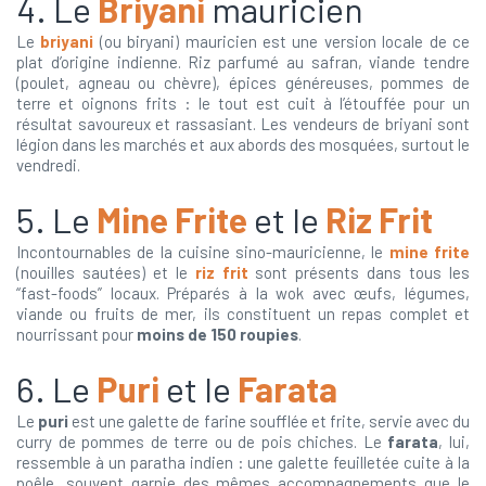
4. Le
Briyani
mauricien
Le
briyani
(ou biryani) mauricien est une version locale de ce
plat d’origine indienne. Riz parfumé au safran, viande tendre
(poulet, agneau ou chèvre), épices généreuses, pommes de
terre et oignons frits : le tout est cuit à l’étouffée pour un
résultat savoureux et rassasiant. Les vendeurs de briyani sont
légion dans les marchés et aux abords des mosquées, surtout le
vendredi.
5. Le
Mine Frite
et le
Riz Frit
Incontournables de la cuisine sino-mauricienne, le
mine frite
(nouilles sautées) et le
riz frit
sont présents dans tous les
“fast-foods” locaux. Préparés à la wok avec œufs, légumes,
viande ou fruits de mer, ils constituent un repas complet et
nourrissant pour
moins de 150 roupies
.
6. Le
Puri
et le
Farata
Le
puri
est une galette de farine soufflée et frite, servie avec du
curry de pommes de terre ou de pois chiches. Le
farata
, lui,
ressemble à un paratha indien : une galette feuilletée cuite à la
poêle, souvent garnie des mêmes accompagnements que le