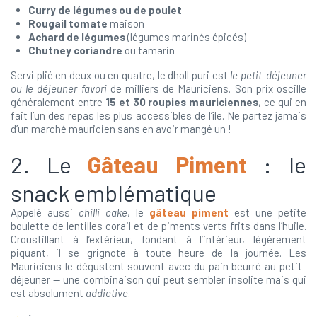
Curry de légumes ou de poulet
Rougail tomate
maison
Achard de légumes
(légumes marinés épicés)
Chutney coriandre
ou tamarin
Servi plié en deux ou en quatre, le dholl puri est
le petit-déjeuner
ou le déjeuner favori
de milliers de Mauriciens. Son prix oscille
généralement entre
15 et 30 roupies mauriciennes
, ce qui en
fait l’un des repas les plus accessibles de l’île. Ne partez jamais
d’un marché mauricien sans en avoir mangé un !
2. Le
Gâteau Piment
: le
snack emblématique
Appelé aussi
chilli cake
, le
gâteau piment
est une petite
boulette de lentilles corail et de piments verts frits dans l’huile.
Croustillant à l’extérieur, fondant à l’intérieur, légèrement
piquant, il se grignote à toute heure de la journée. Les
Mauriciens le dégustent souvent avec du pain beurré au petit-
déjeuner — une combinaison qui peut sembler insolite mais qui
est absolument
addictive
.