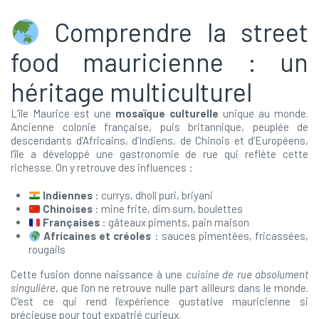
Comprendre la street
food mauricienne : un
héritage multiculturel
L’île Maurice est une
mosaïque culturelle
unique au monde.
Ancienne colonie française, puis britannique, peuplée de
descendants d’Africains, d’Indiens, de Chinois et d’Européens,
l’île a développé une gastronomie de rue qui reflète cette
richesse. On y retrouve des influences :
Indiennes
: currys, dholl puri, briyani
Chinoises
: mine frite, dim sum, boulettes
Françaises
: gâteaux piments, pain maison
Africaines et créoles
: sauces pimentées, fricassées,
rougails
Cette fusion donne naissance à une
cuisine de rue absolument
singulière
, que l’on ne retrouve nulle part ailleurs dans le monde.
C’est ce qui rend l’expérience gustative mauricienne si
précieuse pour tout expatrié curieux.