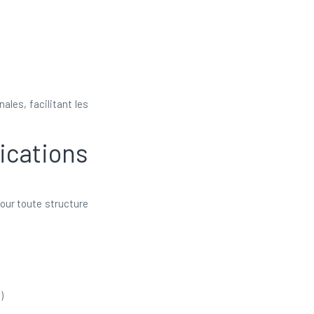
les, facilitant les
cations
our toute structure
)