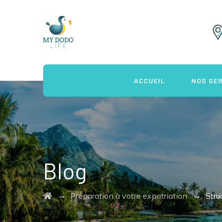
ACCUEIL
NOS SE
Blog
→
→
Préparation à votre expatriation
Stru