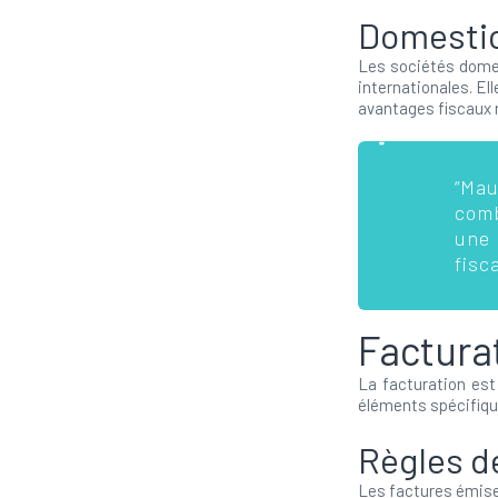
Domesti
Les sociétés domes
internationales. E
avantages fiscaux 
“Mau
comb
une
fisc
Factura
La facturation est 
éléments spécifiqu
Règles d
Les factures émise