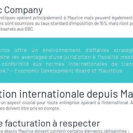
c Company
tiques opèrent principalement à Maurice mais peuvent également a
lles sont soumises au taux standard d’imposition de 15% mais n’ont p
réservés aux GBC.
rice offre un environnement d’affaires stratég
ine les avantages d’une juridiction à fiscalité mod
 conformité aux normes internationales de tran
ale.” – Economic Development Board of Mauritius
tion internationale depuis M
un aspect crucial pour toute entreprise opérant à l’international. 
es doivent être pris en compte.
e facturation à respecter
s depuis Maurice doivent contenir certains éléments obligatoires :