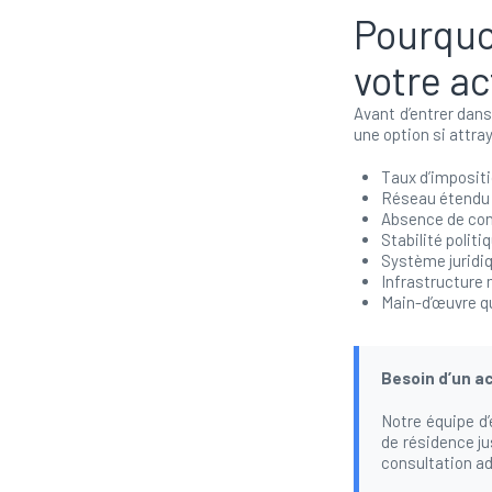
Pourquo
votre ac
Avant d’entrer dans
une option si attra
Taux d’impositi
Réseau étendu
Absence de con
Stabilité polit
Système juridiq
Infrastructure 
Main-d’œuvre qu
Besoin d’un a
Notre équipe d
de résidence ju
consultation ad