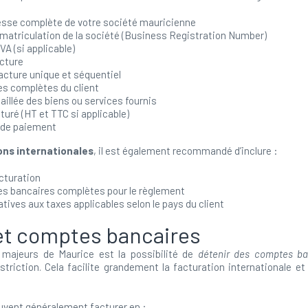
resse complète de votre société mauricienne
matriculation de la société (Business Registration Number)
A (si applicable)
acture
acture unique et séquentiel
s complètes du client
aillée des biens ou services fournis
uré (HT et TTC si applicable)
 de paiement
ons internationales
, il est également recommandé d’inclure :
cturation
s bancaires complètes pour le règlement
atives aux taxes applicables selon le pays du client
et comptes bancaires
majeurs de Maurice est la possibilité de
détenir des comptes ba
triction. Cela facilite grandement la facturation internationale et 
uvent généralement facturer en :