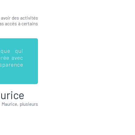
voir des activités
as accès à certains
ique qui
érée avec
sparence
aurice
À Maurice, plusieurs