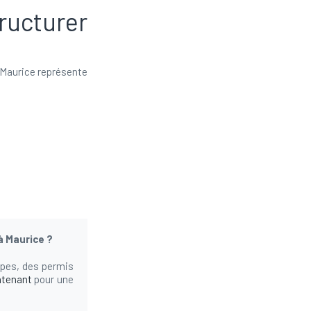
ructurer
e Maurice représente
à Maurice ?
apes, des permis
ntenant
pour une