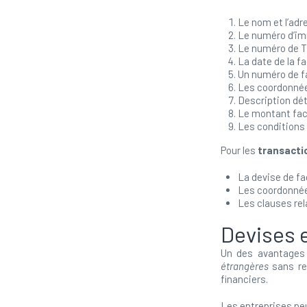
Le nom et l’ad
Le numéro d’im
Le numéro de TV
La date de la f
Un numéro de f
Les coordonnée
Description dét
Le montant fact
Les conditions
Pour les
transacti
La devise de fa
Les coordonnée
Les clauses rel
Devises 
Un des avantages 
étrangères
sans res
financiers.
Les entreprises pe