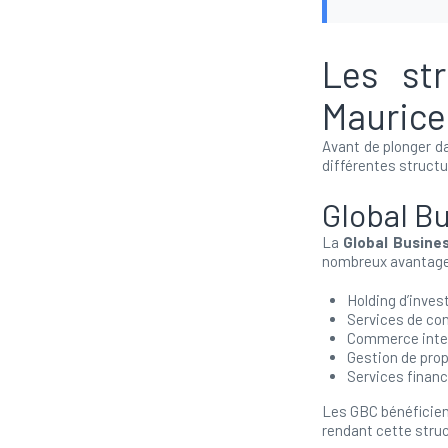
Les str
Maurice
Avant de plonger da
différentes structu
Global B
La
Global Busin
nombreux avantages
Holding d’inve
Services de co
Commerce inte
Gestion de propr
Services financ
Les GBC bénéficient
rendant cette struc